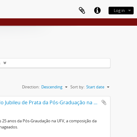
Log in
s
Direction:
Descending
Sort by:
Start date
Roteiro da Sessão Solene Comemorativa do Jubileu de Prata da Pós-Graduação na U.F.V.
s 25 anos da Pós-Graudação na UFV, a composição da
enageados.