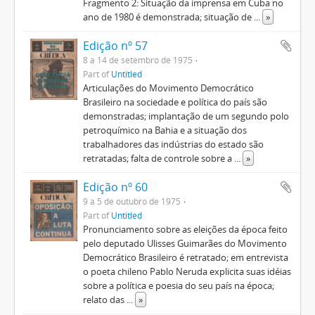
Fragmento 2: Situação da imprensa em Cuba no
ano de 1980 é demonstrada; situação de
...
»
Edição nº 57
8 a 14 de setembro de 1975
Part of
Untitled
Articulações do Movimento Democrático
Brasileiro na sociedade e política do país são
demonstradas; implantação de um segundo polo
petroquímico na Bahia e a situação dos
trabalhadores das indústrias do estado são
retratadas; falta de controle sobre a
...
»
Edição nº 60
9 a 5 de outubro de 1975
Part of
Untitled
Pronunciamento sobre as eleições da época feito
pelo deputado Ulisses Guimarães do Movimento
Democrático Brasileiro é retratado; em entrevista
o poeta chileno Pablo Neruda explicita suas idéias
sobre a política e poesia do seu país na época;
relato das
...
»