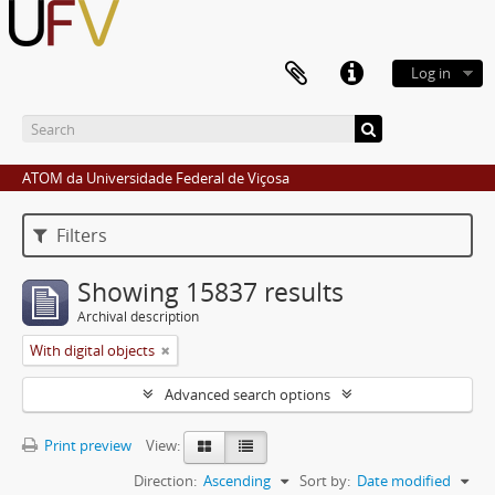
Log in
ATOM da Universidade Federal de Viçosa
Filters
Showing 15837 results
Archival description
With digital objects
Advanced search options
Print preview
View:
Direction:
Ascending
Sort by:
Date modified