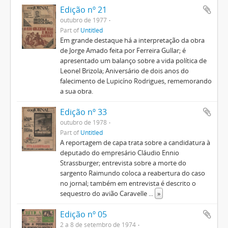
Edição nº 21
outubro de 1977
Part of
Untitled
Em grande destaque há a interpretação da obra
de Jorge Amado feita por Ferreira Gullar; é
apresentado um balanço sobre a vida política de
Leonel Brizola; Aniversário de dois anos do
falecimento de Lupicíno Rodrigues, rememorando
a sua obra.
Edição nº 33
outubro de 1978
Part of
Untitled
A reportagem de capa trata sobre a candidatura à
deputado do empresário Cláudio Ennio
Strassburger; entrevista sobre a morte do
sargento Raimundo coloca a reabertura do caso
no jornal; também em entrevista é descrito o
sequestro do avião Caravelle
...
»
Edição nº 05
2 a 8 de setembro de 1974