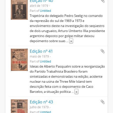
Edição nº 40
abril de 1979
Part of
Untitled
Trajetória do delegado Pedro Seelig no comando
da repressão do sul de 1969 a 1973 e
envolvimento deste na investigação do seqüestro
de dois uruguaios; Arturo Umberto Illia presidente
argentino deposto por golpe militar deixou
depoimento sobre suas
...
»
Edição nº 41
maio de 1979
Part of
Untitled
Ideias de Alberto Pasqualini sobre a reorganização
do Partido Trabalhista Brasileiro foram
sintetizadas e demonstradas na edição; acidente
nuclear na usina de Three Mile Island tem
descrição feita com o depoimento de Caco
Barcelos; a situação política
...
»
Edição nº 43
julho de 1979
Part of
Untitled