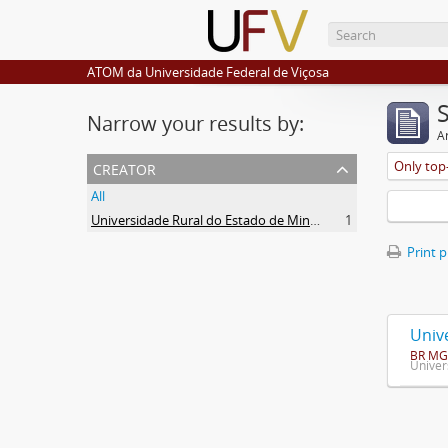
ATOM da Universidade Federal de Viçosa
Narrow your results by:
Ar
creator
Only top-
All
Universidade Rural do Estado de Minas Gerais (Uremg)
1
Print 
Univ
BR MG
Univer