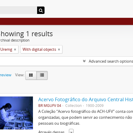
Showing 1 results
chival description
a Uremg
With digital objects
Advanced search option
preview
View:
Acervo Fotográfico do Arquivo Central His
BR MGUFV 04
Collection
1900-2009
A Coleção “Acervo fotográfico do ACH-UFV” conta com 
organizadas, que podem servir ao conhecimento não s
pessoais ou biográficas.
Através dessas
...
»