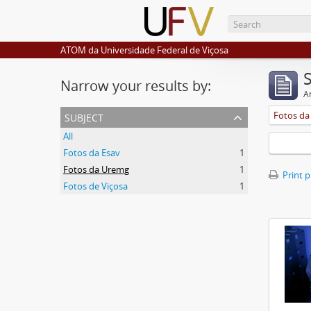
ATOM da Universidade Federal de Viçosa
Narrow your results by:
Ar
subject
Fotos d
All
Fotos da Esav
1
Fotos da Uremg
1
Print 
Fotos de Viçosa
1