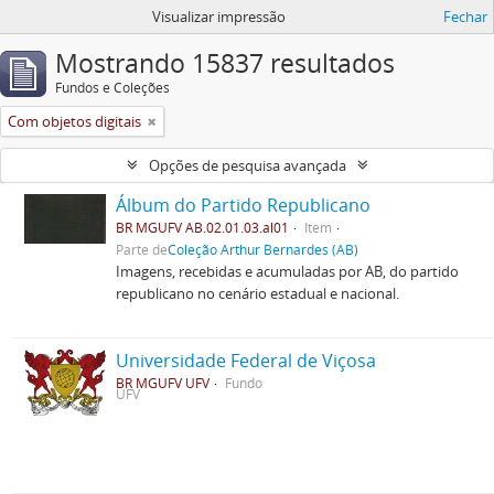
Visualizar impressão
Fechar
Mostrando 15837 resultados
Fundos e Coleções
Com objetos digitais
Opções de pesquisa avançada
Álbum do Partido Republicano
BR MGUFV AB.02.01.03.al01
Item
Parte de
Coleção Arthur Bernardes (AB)
Imagens, recebidas e acumuladas por AB, do partido
republicano no cenário estadual e nacional.
Universidade Federal de Viçosa
BR MGUFV UFV
Fundo
UFV