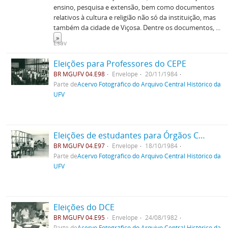
ensino, pesquisa e extensão, bem como documentos
relativos à cultura e religião não só da instituição, mas
também da cidade de Viçosa. Dentre os documentos,
...
»
Esav
Eleições para Professores do CEPE
BR MGUFV 04.E98
Envelope
20/11/1984
Parte de
Acervo Fotográfico do Arquivo Central Histórico da
UFV
Eleições de estudantes para Órgãos Colegiados
BR MGUFV 04.E97
Envelope
18/10/1984
Parte de
Acervo Fotográfico do Arquivo Central Histórico da
UFV
Eleições do DCE
BR MGUFV 04.E95
Envelope
24/08/1982
Parte de
Acervo Fotográfico do Arquivo Central Histórico da