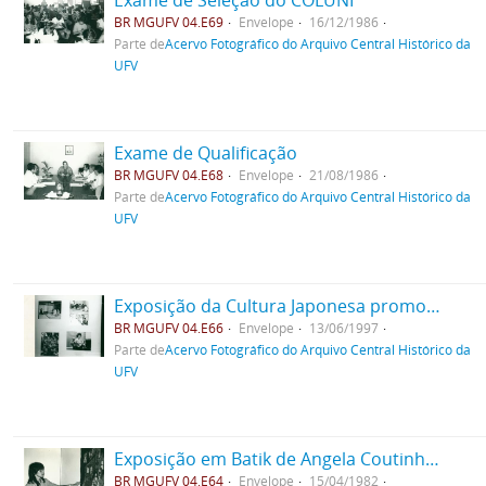
Exame de Seleção do COLUNI
BR MGUFV 04.E69
Envelope
16/12/1986
Parte de
Acervo Fotográfico do Arquivo Central Histórico da
UFV
Exame de Qualificação
BR MGUFV 04.E68
Envelope
21/08/1986
Parte de
Acervo Fotográfico do Arquivo Central Histórico da
UFV
Exposição da Cultura Japonesa promovido pela Associação Nipo-Brasileira de Viçosa
BR MGUFV 04.E66
Envelope
13/06/1997
Parte de
Acervo Fotográfico do Arquivo Central Histórico da
UFV
Exposição em Batik de Angela Coutinho Robert
BR MGUFV 04.E64
Envelope
15/04/1982