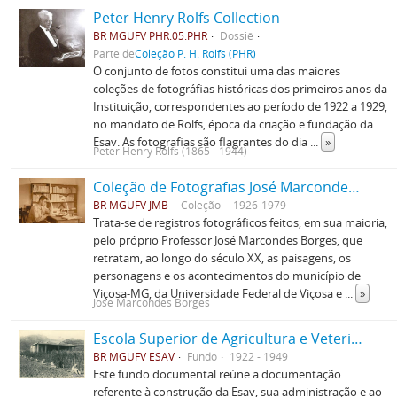
Peter Henry Rolfs Collection
BR MGUFV PHR.05.PHR
Dossiê
Parte de
Coleção P. H. Rolfs (PHR)
O conjunto de fotos constitui uma das maiores
coleções de fotográfias históricas dos primeiros anos da
Instituição, correspondentes ao período de 1922 a 1929,
no mandato de Rolfs, época da criação e fundação da
Esav. As fotografias são flagrantes do dia
...
»
Peter Henry Rolfs (1865 - 1944)
Coleção de Fotografias José Marcondes Borges
BR MGUFV JMB
Coleção
1926-1979
Trata-se de registros fotográficos feitos, em sua maioria,
pelo próprio Professor José Marcondes Borges, que
retratam, ao longo do século XX, as paisagens, os
personagens e os acontecimentos do município de
Viçosa-MG, da Universidade Federal de Viçosa e
...
»
José Marcondes Borges
Escola Superior de Agricultura e Veterinária (ESAV)
BR MGUFV ESAV
Fundo
1922 - 1949
Este fundo documental reúne a documentação
referente à construção da Esav, sua administração e ao