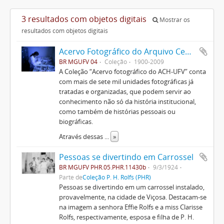
3 resultados com objetos digitais
Mostrar os
resultados com objetos digitais
Acervo Fotográfico do Arquivo Central Histórico da UFV
BR MGUFV 04
Coleção
1900-2009
A Coleção “Acervo fotográfico do ACH-UFV” conta
com mais de sete mil unidades fotográficas já
tratadas e organizadas, que podem servir ao
conhecimento não só da história institucional,
como também de histórias pessoais ou
biográficas.
Através dessas
...
»
Pessoas se divertindo em Carrossel
BR MGUFV PHR.05.PHR.11430b
9/3/1924
Parte de
Coleção P. H. Rolfs (PHR)
Pessoas se divertindo em um carrossel instalado,
provavelmente, na cidade de Viçosa. Destacam-se
na imagem a senhora Effie Rolfs e a miss Clarisse
Rolfs, respectivamente, esposa e filha de P. H.