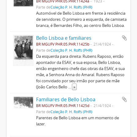
BR MGUFV PHR.05.PHR.11424a
1923
Parte de
Coleção P. H. Rolfs (PHR)
Automóvel de Bello Lisboa em frente à residência
de servidores. O primeiro a esquerda, de camiseta
branca, é Bernardes Filho, ao centro Bello Lisboa.
Bello Lisboa e familiares
BR MGUFV PHR.05.PHR.11425b
21/4/1924
Parte de
Coleção P. H. Rolfs (PHR)
Da esquerda para direita: Rubens Raposo, então
apontador da ESAV, e sua esposa; Bello Lisboa,
então engenheiro chefe das obras da ESAV, e sua
mãe, a Senhora Anna do Amaral. Rubens Raposo
foi convidado por seu irmão por parte de mãe
(João Carlos Bello
...
»
Familiares de Bello Lisboa
BR MGUFV PHR.05.PHR.11425d
21/4/1924
Parte de
Coleção P. H. Rolfs (PHR)
Parentes de Bello Lisboa em um momento de
lazer.