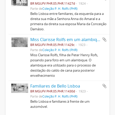
BR MGUFV PHR.05.PHR.11427d
1924
Parte de
Coleção P. H. Rolfs (PHR)
Bello Lisboa entre familiares, da esquerda para a
direita sua mãe a Senhora Anna do Amaral e a
primeira da direita sua esposa Maria da Conceição
Damásio.
Miss Clarisse Rolfs em um alambique
BR MGUFV PHR.05.PHR.11429c
1923
Parte de
Coleção P. H. Rolfs (PHR)
Miss Clarisse Rolfs, filha de Peter Henry Rofs,
posando para foto em um alambique. O
alambique era utilizado para o processo de
destilação do caldo de cana para posterior
envelhecimento
Familiares de Bello Lisboa
BR MGUFV PHR.05.PHR.11430d
1923
Parte de
Coleção P. H. Rolfs (PHR)
Bello Lisboa e familiares à frente de um
automóvel.