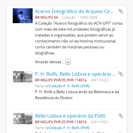
Acervo Fotográfico do Arquivo Central Histórico da UFV
BR MGUFV 04
Coleção
1900-2009
A Coleção “Acervo fotográfico do ACH-UFV” conta
com mais de sete mil unidades fotográficas já
tratadas e organizadas, que podem servir ao
conhecimento não só da história institucional,
como também de histórias pessoais ou
biográficas.
Através dessas
...
»
P. H. Rolfs, Bello Lisboa e operário da ESAV
BR MGUFV PHR.05.PHR.11401a
4/01/1923
Parte de
Coleção P. H. Rolfs (PHR)
P. H. Rolfs e Bello Lisboa atrás da Biblioteca e da
Residência do Diretor.
Bello Lisboa e operário da ESAV
BR MGUFV PHR.05.PHR.11401b
4/01/1923
Parte de
Coleção P. H. Rolfs (PHR)