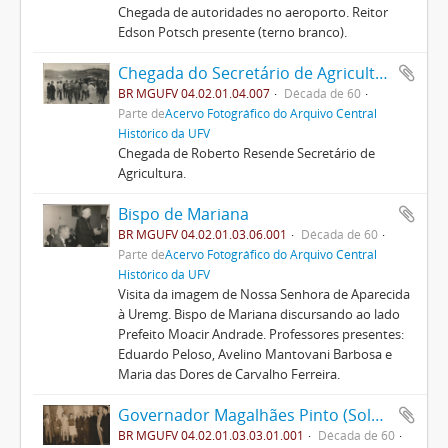
Chegada de autoridades no aeroporto. Reitor
Edson Potsch presente (terno branco).
Chegada do Secretário de Agricultura de MG, Roberto Resende no Campo de Viação da Uremg
BR MGUFV 04.02.01.04.007
Década de 60
Parte de
Acervo Fotográfico do Arquivo Central
Histórico da UFV
Chegada de Roberto Resende Secretário de
Agricultura.
Bispo de Mariana
BR MGUFV 04.02.01.03.06.001
Década de 60
Parte de
Acervo Fotográfico do Arquivo Central
Histórico da UFV
Visita da imagem de Nossa Senhora de Aparecida
à Uremg. Bispo de Mariana discursando ao lado
Prefeito Moacir Andrade. Professores presentes:
Eduardo Peloso, Avelino Mantovani Barbosa e
Maria das Dores de Carvalho Ferreira.
Governador Magalhães Pinto (Solenidades) 01
BR MGUFV 04.02.01.03.03.01.001
Década de 60