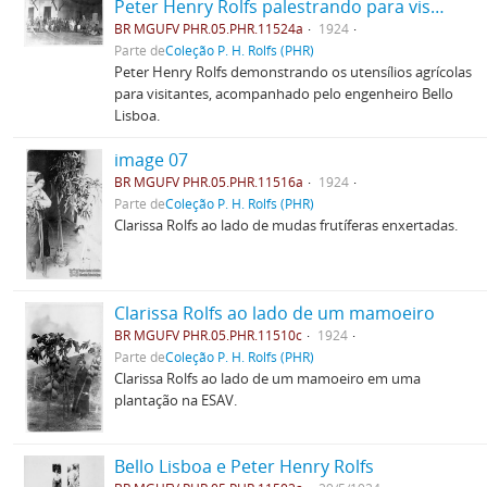
Peter Henry Rolfs palestrando para visitantes
BR MGUFV PHR.05.PHR.11524a
1924
Parte de
Coleção P. H. Rolfs (PHR)
Peter Henry Rolfs demonstrando os utensílios agrícolas
para visitantes, acompanhado pelo engenheiro Bello
Lisboa.
image 07
BR MGUFV PHR.05.PHR.11516a
1924
Parte de
Coleção P. H. Rolfs (PHR)
Clarissa Rolfs ao lado de mudas frutíferas enxertadas.
Clarissa Rolfs ao lado de um mamoeiro
BR MGUFV PHR.05.PHR.11510c
1924
Parte de
Coleção P. H. Rolfs (PHR)
Clarissa Rolfs ao lado de um mamoeiro em uma
plantação na ESAV.
Bello Lisboa e Peter Henry Rolfs