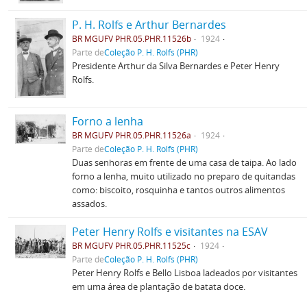
P. H. Rolfs e Arthur Bernardes
BR MGUFV PHR.05.PHR.11526b
1924
Parte de
Coleção P. H. Rolfs (PHR)
Presidente Arthur da Silva Bernardes e Peter Henry
Rolfs.
Forno a lenha
BR MGUFV PHR.05.PHR.11526a
1924
Parte de
Coleção P. H. Rolfs (PHR)
Duas senhoras em frente de uma casa de taipa. Ao lado
forno a lenha, muito utilizado no preparo de quitandas
como: biscoito, rosquinha e tantos outros alimentos
assados.
Peter Henry Rolfs e visitantes na ESAV
BR MGUFV PHR.05.PHR.11525c
1924
Parte de
Coleção P. H. Rolfs (PHR)
Peter Henry Rolfs e Bello Lisboa ladeados por visitantes
em uma área de plantação de batata doce.