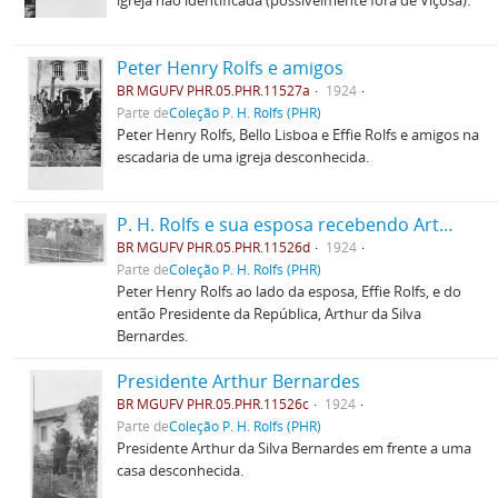
igreja não identificada (possivelmente fora de Viçosa).
Peter Henry Rolfs e amigos
BR MGUFV PHR.05.PHR.11527a
1924
Parte de
Coleção P. H. Rolfs (PHR)
Peter Henry Rolfs, Bello Lisboa e Effie Rolfs e amigos na
escadaria de uma igreja desconhecida.
P. H. Rolfs e sua esposa recebendo Arthur Bernardes
BR MGUFV PHR.05.PHR.11526d
1924
Parte de
Coleção P. H. Rolfs (PHR)
Peter Henry Rolfs ao lado da esposa, Effie Rolfs, e do
então Presidente da República, Arthur da Silva
Bernardes.
Presidente Arthur Bernardes
BR MGUFV PHR.05.PHR.11526c
1924
Parte de
Coleção P. H. Rolfs (PHR)
Presidente Arthur da Silva Bernardes em frente a uma
casa desconhecida.