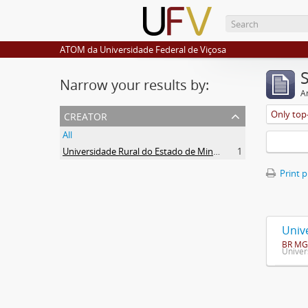
ATOM da Universidade Federal de Viçosa
Narrow your results by:
Ar
creator
Only top-
All
Universidade Rural do Estado de Minas Gerais (Uremg)
1
Print 
Univ
BR MG
Univer