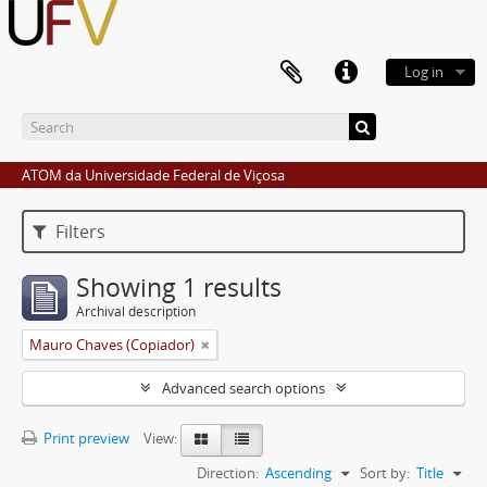
Log in
ATOM da Universidade Federal de Viçosa
Filters
Showing 1 results
Archival description
Mauro Chaves (Copiador)
Advanced search options
Print preview
View:
Direction:
Ascending
Sort by:
Title