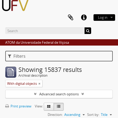
Log in
ATOM da Universidade Federal de Viçosa
Filters
Showing 15837 results
Archival description
With digital objects
Advanced search options
Print preview
View:
Direction:
Ascending
Sort by:
Title