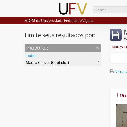
ATOM da Universidade Federal de Viçosa
Limite seus resultados por:
F
produtor
Mauro Ch
Todos
Mauro Chaves (Copiador)
1
Visuali
1 re