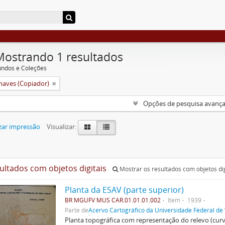
Mostrando 1 resultados
undos e Coleções
aves (Copiador)
Opções de pesquisa avanç
zar impressão
Visualizar:
sultados com objetos digitais
Mostrar os resultados com objetos dig
Planta da ESAV (parte superior)
BR MGUFV MUS CAR.01.01.01.002
Item
1939
Parte de
Acervo Cartográfico da Universidade Federal de
Planta topográfica com representação do relevo (cur