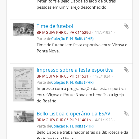
Peter Rolfs e Bello Lisboa ao lado de outras
pessoas em um vilarejo desconhecido.
Time de futebol
BR MGUFV PHR.05.PHR.11529d
11/5/1924
Parte de
Coleção P. H. Rolfs (PHR)
Time de futebol em festa esportiva entre Viçosa e
Ponte Nova.
Impresso sobre a festa esportiva
BR MGUFV PHR.05.PHR.11531
11/5/1924
Parte de
Coleção P. H. Rolfs (PHR)
Impresso com a programação da festa esportiva
entre Viçosa e Ponte Nova em benefício a igreja
do Rosário.
Bello Lisboa e operário da ESAV
BR MGUFV PHR.05.PHR.11401b
4/01/1923
Parte de
Coleção P. H. Rolfs (PHR)
Bello Lisboa e trabalhador atrás da Biblioteca e da
Residência do Diretor.