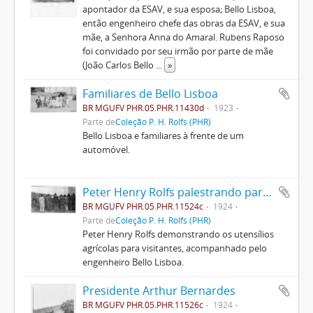
apontador da ESAV, e sua esposa; Bello Lisboa,
então engenheiro chefe das obras da ESAV, e sua
mãe, a Senhora Anna do Amaral. Rubens Raposo
foi convidado por seu irmão por parte de mãe
(João Carlos Bello
...
»
Familiares de Bello Lisboa
BR MGUFV PHR.05.PHR.11430d
1923
Parte de
Coleção P. H. Rolfs (PHR)
Bello Lisboa e familiares à frente de um
automóvel.
Peter Henry Rolfs palestrando para visitantes
BR MGUFV PHR.05.PHR.11524c
1924
Parte de
Coleção P. H. Rolfs (PHR)
Peter Henry Rolfs demonstrando os utensílios
agrícolas para visitantes, acompanhado pelo
engenheiro Bello Lisboa.
Presidente Arthur Bernardes
BR MGUFV PHR.05.PHR.11526c
1924