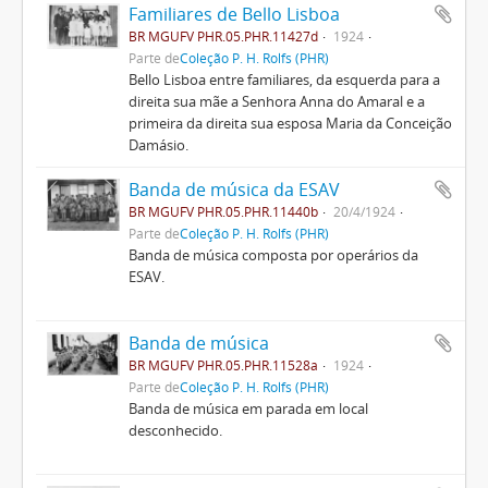
Familiares de Bello Lisboa
BR MGUFV PHR.05.PHR.11427d
1924
Parte de
Coleção P. H. Rolfs (PHR)
Bello Lisboa entre familiares, da esquerda para a
direita sua mãe a Senhora Anna do Amaral e a
primeira da direita sua esposa Maria da Conceição
Damásio.
Banda de música da ESAV
BR MGUFV PHR.05.PHR.11440b
20/4/1924
Parte de
Coleção P. H. Rolfs (PHR)
Banda de música composta por operários da
ESAV.
Banda de música
BR MGUFV PHR.05.PHR.11528a
1924
Parte de
Coleção P. H. Rolfs (PHR)
Banda de música em parada em local
desconhecido.