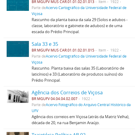
BR MGUFV MUS CAR.01.01.02.01.013
Item
1922
Parte de
Acervo Cartográfico da Universidade Federal de
Viçosa
Rascunho da planta baixa da sala 29 (Solos e adubos -
classe, laboratório e gabinete de adubos) e de uma
escada do Prédio Principal.
Sala 33 e 35
BR MGUFV MUS CAR.01.01.02.01.015
Item
1922
Parte de
Acervo Cartográfico da Universidade Federal de
Viçosa
Rascunho. Planta baixa das salas 35 (Laboratório de
laticínios) e 33 (Laboratório de produtos suínos) do
Prédio Principal.
Agência dos Correios de Viçosa
BR MGUFV 04.04.04.02.007
1922
Parte de
Acervo Fotográfico do Arquivo Central Histórico da
UFV
Agência dos correios em Viçosa (atrás da Matriz Velha),
década de 20, na rua Benjamin Araújo.