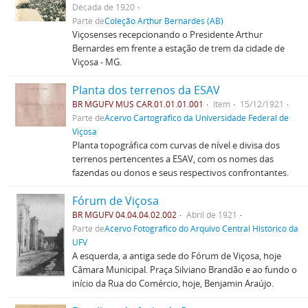
Década de 1920
Parte de
Coleção Arthur Bernardes (AB)
Viçosenses recepcionando o Presidente Arthur
Bernardes em frente a estação de trem da cidade de
Viçosa - MG.
Planta dos terrenos da ESAV
BR MGUFV MUS CAR.01.01.01.001
Item
15/12/1921
Parte de
Acervo Cartográfico da Universidade Federal de
Viçosa
Planta topográfica com curvas de nível e divisa dos
terrenos pertencentes a ESAV, com os nomes das
fazendas ou donos e seus respectivos confrontantes.
Fórum de Viçosa
BR MGUFV 04.04.04.02.002
Abril de 1921
Parte de
Acervo Fotográfico do Arquivo Central Histórico da
UFV
A esquerda, a antiga sede do Fórum de Viçosa, hoje
Câmara Municipal. Praça Silviano Brandão e ao fundo o
início da Rua do Comércio, hoje, Benjamin Araújo.