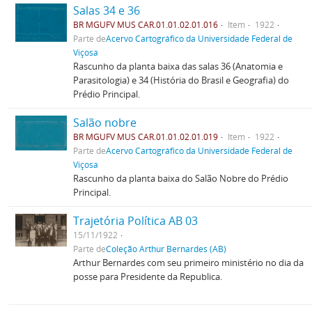
Salas 34 e 36
BR MGUFV MUS CAR.01.01.02.01.016
Item
1922
Parte de
Acervo Cartográfico da Universidade Federal de
Viçosa
Rascunho da planta baixa das salas 36 (Anatomia e
Parasitologia) e 34 (História do Brasil e Geografia) do
Prédio Principal.
Salão nobre
BR MGUFV MUS CAR.01.01.02.01.019
Item
1922
Parte de
Acervo Cartográfico da Universidade Federal de
Viçosa
Rascunho da planta baixa do Salão Nobre do Prédio
Principal.
Trajetória Política AB 03
15/11/1922
Parte de
Coleção Arthur Bernardes (AB)
Arthur Bernardes com seu primeiro ministério no dia da
posse para Presidente da Republica.