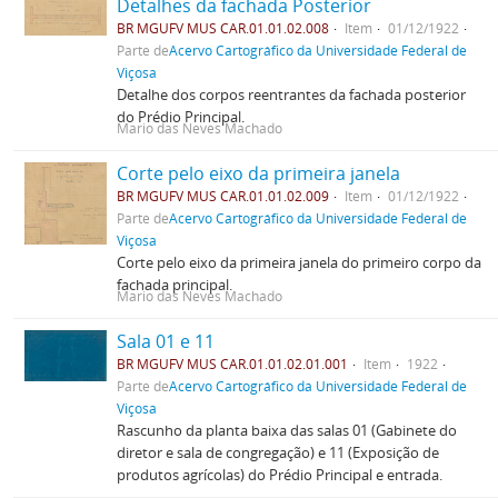
Detalhes da fachada Posterior
BR MGUFV MUS CAR.01.01.02.008
Item
01/12/1922
Parte de
Acervo Cartográfico da Universidade Federal de
Viçosa
Detalhe dos corpos reentrantes da fachada posterior
do Prédio Principal.
Mario das Neves Machado
Corte pelo eixo da primeira janela
BR MGUFV MUS CAR.01.01.02.009
Item
01/12/1922
Parte de
Acervo Cartográfico da Universidade Federal de
Viçosa
Corte pelo eixo da primeira janela do primeiro corpo da
fachada principal.
Mario das Neves Machado
Sala 01 e 11
BR MGUFV MUS CAR.01.01.02.01.001
Item
1922
Parte de
Acervo Cartográfico da Universidade Federal de
Viçosa
Rascunho da planta baixa das salas 01 (Gabinete do
diretor e sala de congregação) e 11 (Exposição de
produtos agrícolas) do Prédio Principal e entrada.