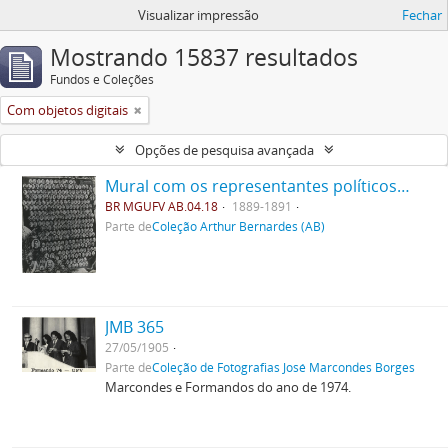
Visualizar impressão
Fechar
Mostrando 15837 resultados
Fundos e Coleções
Com objetos digitais
Opções de pesquisa avançada
Mural com os representantes políticos do Brasil.
BR MGUFV AB.04.18
1889-1891
Parte de
Coleção Arthur Bernardes (AB)
JMB 365
27/05/1905
Parte de
Coleção de Fotografias José Marcondes Borges
Marcondes e Formandos do ano de 1974.