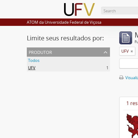
ATOM da Universidade Federal de Viçosa
Limite seus resultados por:
F
produtor
UFV
Todos
UFV
1
Visuali
1 re