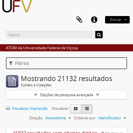
Entrar
ATOM da Universidade Federal de Viçosa
Filtros
Mostrando 21132 resultados
Fundos e Coleções
Opções de pesquisa avançada
Visualizar impressão
Visualizar:
Direção:
Ascendente
Ordenar por:
Identificador
15837 resultados com objetos digitais