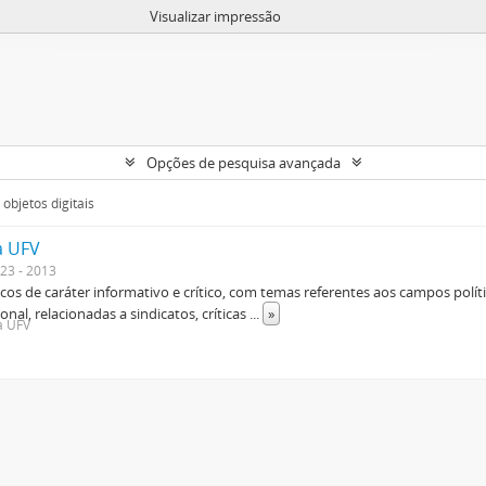
Visualizar impressão
Opções de pesquisa avançada
objetos digitais
a UFV
23 - 2013
os de caráter informativo e crítico, com temas referentes aos campos polític
ional, relacionadas a sindicatos, críticas
...
»
da UFV