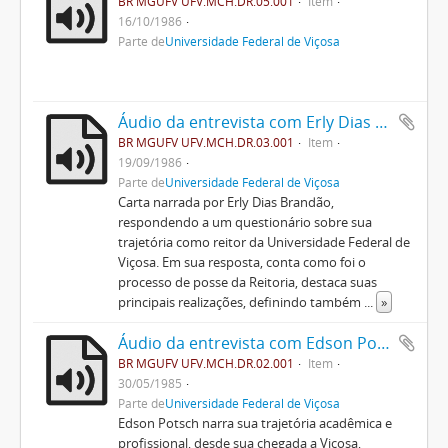
BR MGUFV UFV.MCH.DR.05.001
Item
16/10/1986
Parte de
Universidade Federal de Viçosa
Áudio da entrevista com Erly Dias Brandão
BR MGUFV UFV.MCH.DR.03.001
Item
19/09/1986
Parte de
Universidade Federal de Viçosa
Carta narrada por Erly Dias Brandão,
respondendo a um questionário sobre sua
trajetória como reitor da Universidade Federal de
Viçosa. Em sua resposta, conta como foi o
processo de posse da Reitoria, destaca suas
principais realizações, definindo também
...
»
Áudio da entrevista com Edson Potsch Magalhães
BR MGUFV UFV.MCH.DR.02.001
Item
30/05/1985
Parte de
Universidade Federal de Viçosa
Edson Potsch narra sua trajetória acadêmica e
profissional, desde sua chegada a Viçosa,