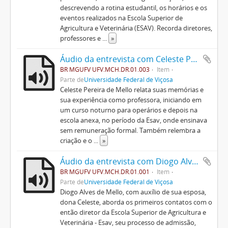
descrevendo a rotina estudantil, os horários e os
eventos realizados na Escola Superior de
Agricultura e Veterinária (ESAV). Recorda diretores,
professores e
...
»
Áudio da entrevista com Celeste Pereira de Mello
BR MGUFV UFV.MCH.DR.01.003
Item
Parte de
Universidade Federal de Viçosa
Celeste Pereira de Mello relata suas memórias e
sua experiência como professora, iniciando em
um curso noturno para operários e depois na
escola anexa, no período da Esav, onde ensinava
sem remuneração formal. Também relembra a
criação e o
...
»
Áudio da entrevista com Diogo Alves de Mello
BR MGUFV UFV.MCH.DR.01.001
Item
Parte de
Universidade Federal de Viçosa
Diogo Alves de Mello, com auxílio de sua esposa,
dona Celeste, aborda os primeiros contatos com o
então diretor da Escola Superior de Agricultura e
Veterinária - Esav, seu processo de admissão,