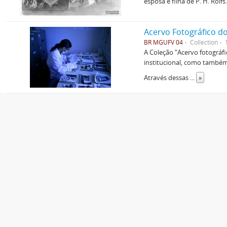
esposa e filha de P. H. Rolfs
Acervo Fotográfico do
BR MGUFV 04
Collection
A Coleção “Acervo fotográf
institucional, como também 
Através dessas
...
»