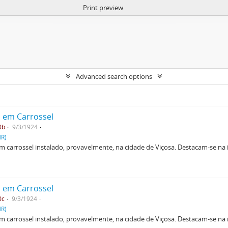
Print preview
Advanced search options
o em Carrossel
0b
9/3/1924
HR)
 carrossel instalado, provavelmente, na cidade de Viçosa. Destacam-se na i
.
o em Carrossel
0c
9/3/1924
HR)
 carrossel instalado, provavelmente, na cidade de Viçosa. Destacam-se na i