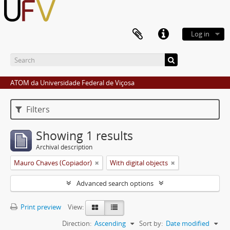
Log in
ATOM da Universidade Federal de Viçosa
Filters
Showing 1 results
Archival description
Mauro Chaves (Copiador)
With digital objects
Advanced search options
Print preview
View:
Direction:
Ascending
Sort by:
Date modified