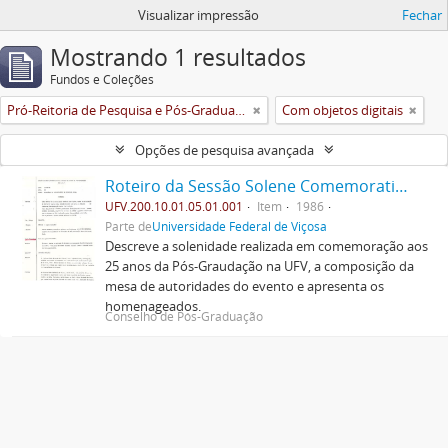
Visualizar impressão
Fechar
Mostrando 1 resultados
Fundos e Coleções
Pró-Reitoria de Pesquisa e Pós-Graduação
Com objetos digitais
Opções de pesquisa avançada
Roteiro da Sessão Solene Comemorativa do Jubileu de Prata da Pós-Graduação na U.F.V.
UFV.200.10.01.05.01.001
Item
1986
Parte de
Universidade Federal de Viçosa
Descreve a solenidade realizada em comemoração aos
25 anos da Pós-Graudação na UFV, a composição da
mesa de autoridades do evento e apresenta os
homenageados.
Conselho de Pós-Graduação