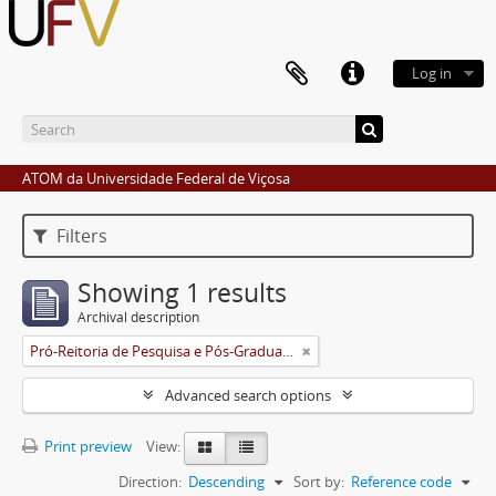
Log in
ATOM da Universidade Federal de Viçosa
Filters
Showing 1 results
Archival description
Pró-Reitoria de Pesquisa e Pós-Graduação
Advanced search options
Print preview
View:
Direction:
Descending
Sort by:
Reference code