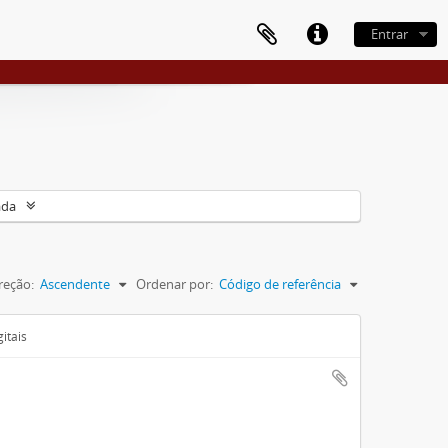
Entrar
ada
reção:
Ascendente
Ordenar por:
Código de referência
itais