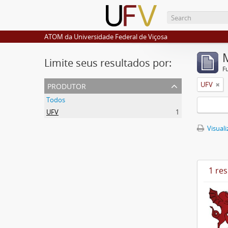
ATOM da Universidade Federal de Viçosa
Limite seus resultados por:
F
produtor
UFV
Todos
UFV
1
Visuali
1 re