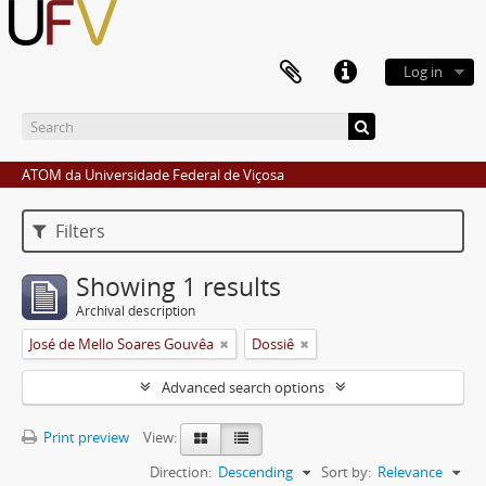
Log in
ATOM da Universidade Federal de Viçosa
Filters
Showing 1 results
Archival description
José de Mello Soares Gouvêa
Dossiê
Advanced search options
Print preview
View:
Direction:
Descending
Sort by:
Relevance