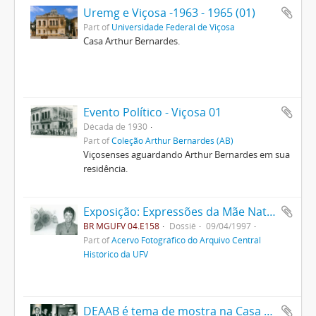
Uremg e Viçosa -1963 - 1965 (01)
Part of
Universidade Federal de Viçosa
Casa Arthur Bernardes.
Evento Político - Viçosa 01
Década de 1930
Part of
Coleção Arthur Bernardes (AB)
Viçosenses aguardando Arthur Bernardes em sua
residência.
Exposição: Expressões da Mãe Natureza
BR MGUFV 04.E158
Dossiê
09/04/1997
Part of
Acervo Fotográfico do Arquivo Central
Histórico da UFV
DEAAB é tema de mostra na Casa Arthur Bernardes