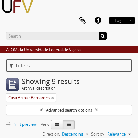
Log in
ATOM da Universidade Federal de Viçosa
Filters
Showing 9 results
Archival description
Casa Arthur Bernardes
Advanced search options
Print preview
View:
Direction:
Descending
Sort by:
Relevance