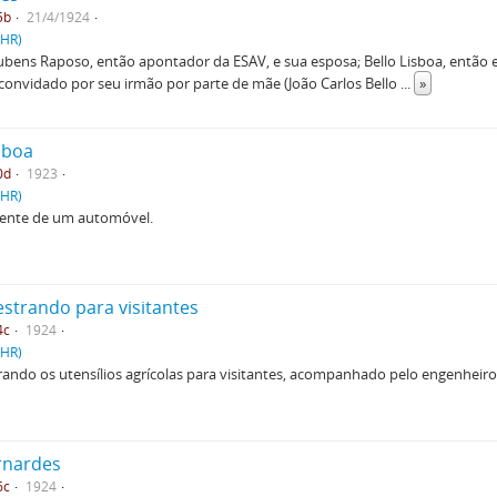
5b
21/4/1924
PHR)
Rubens Raposo, então apontador da ESAV, e sua esposa; Bello Lisboa, então
convidado por seu irmão por parte de mãe (João Carlos Bello
...
»
isboa
0d
1923
PHR)
 frente de um automóvel.
estrando para visitantes
4c
1924
PHR)
ando os utensílios agrícolas para visitantes, acompanhado pelo engenheiro 
rnardes
6c
1924