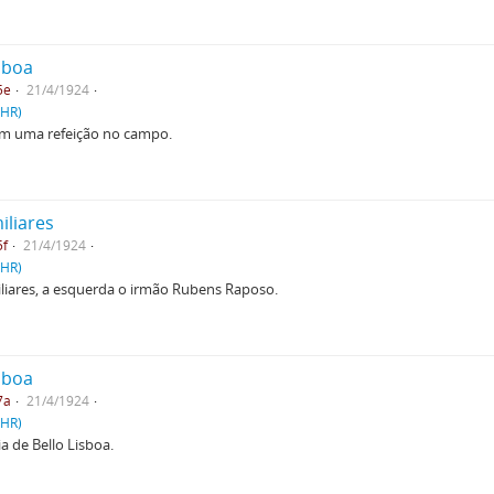
isboa
5e
21/4/1924
PHR)
 em uma refeição no campo.
iliares
5f
21/4/1924
PHR)
iliares, a esquerda o irmão Rubens Raposo.
isboa
7a
21/4/1924
PHR)
a de Bello Lisboa.