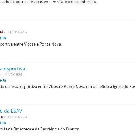
ao lado de outras pessoas em um vilarejo desconhecido.
9d
11/5/1924
PHR)
portiva entre Viçosa e Ponte Nova.
a esportiva
1
11/5/1924
PHR)
 da festa esportiva entre Viçosa e Ponte Nova em benefício a igreja do Ros
io da ESAV
1b
4/01/1923
PHR)
trás da Biblioteca e da Residência do Diretor.