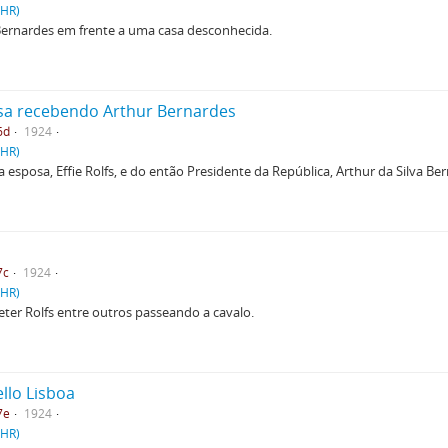
PHR)
 Bernardes em frente a uma casa desconhecida.
posa recebendo Arthur Bernardes
6d
1924
PHR)
 esposa, Effie Rolfs, e do então Presidente da República, Arthur da Silva Be
7c
1924
PHR)
e Peter Rolfs entre outros passeando a cavalo.
ello Lisboa
7e
1924
PHR)