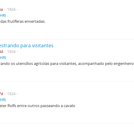
6a
1924
PHR)
udas frutíferas enxertadas.
estrando para visitantes
4d
1924
PHR)
ando os utensílios agrícolas para visitantes, acompanhado pelo engenheiro 
7d
1924
PHR)
e Peter Rolfs entre outros passeando a cavalo.