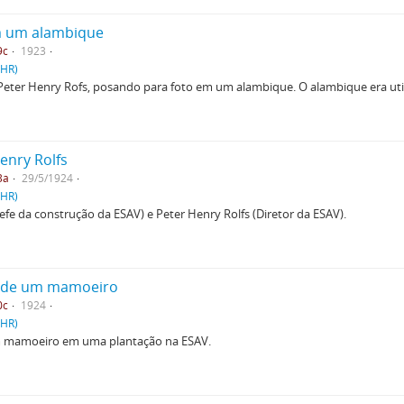
em um alambique
9c
1923
PHR)
de Peter Henry Rofs, posando para foto em um alambique. O alambique era uti
Henry Rolfs
3a
29/5/1924
PHR)
efe da construção da ESAV) e Peter Henry Rolfs (Diretor da ESAV).
do de um mamoeiro
0c
1924
PHR)
 um mamoeiro em uma plantação na ESAV.