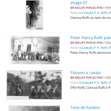
image 07
BR MGUFV PHR.05.PHR.1151
Parte de
Coleção P. H. Rolfs (
Clarissa Rolfs ao lado de m
Peter Henry Rolfs pal
BR MGUFV PHR.05.PHR.1152
Parte de
Coleção P. H. Rolfs (
Peter Henry Rolfs demonstr
Passeio a cavalo
BR MGUFV PHR.05.PHR.1152
Parte de
Coleção P. H. Rolfs (
Effie Rolfs, Clarissa Rolfs 
Time de futebol