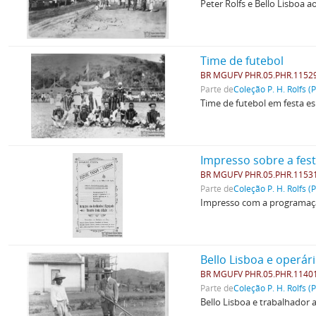
Peter Rolfs e Bello Lisboa 
Time de futebol
BR MGUFV PHR.05.PHR.1152
Parte de
Coleção P. H. Rolfs (
Time de futebol em festa es
Impresso sobre a fest
BR MGUFV PHR.05.PHR.1153
Parte de
Coleção P. H. Rolfs (
Impresso com a programação
Bello Lisboa e operár
BR MGUFV PHR.05.PHR.1140
Parte de
Coleção P. H. Rolfs (
Bello Lisboa e trabalhador a