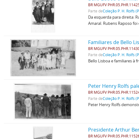
BR MGUFV PHR.05.PHR.1142
Parte de
Coleção P. H. Rolfs (
Da esquerda para direita: 
Amaral. Rubens Raposo foi 
Familiares de Bello L
BR MGUFV PHR.05.PHR.1143
Parte de
Coleção P. H. Rolfs (
Bello Lisboa e familiares à
Peter Henry Rolfs pal
BR MGUFV PHR.05.PHR.1152
Parte de
Coleção P. H. Rolfs (
Peter Henry Rolfs demonstr
Presidente Arthur Be
BR MGUFV PHR.05.PHR.1152