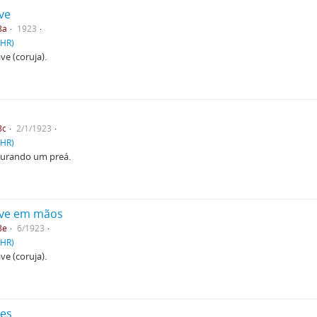
ve
8a
1923
PHR)
ve (coruja).
8c
2/1/1923
PHR)
gurando um preá.
ave em mãos
8e
6/1923
PHR)
ve (coruja).
res