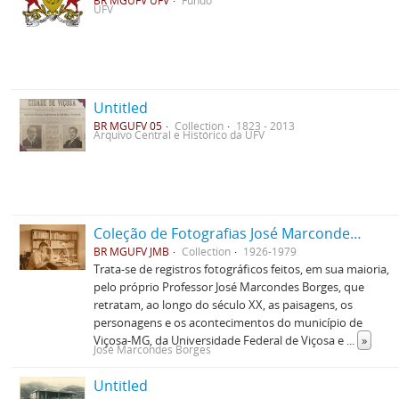
BR MGUFV UFV
Fundo
UFV
Untitled
BR MGUFV 05
Collection
1823 - 2013
Arquivo Central e Histórico da UFV
Coleção de Fotografias José Marcondes Borges
BR MGUFV JMB
Collection
1926-1979
Trata-se de registros fotográficos feitos, em sua maioria,
pelo próprio Professor José Marcondes Borges, que
retratam, ao longo do século XX, as paisagens, os
personagens e os acontecimentos do município de
Viçosa-MG, da Universidade Federal de Viçosa e
...
»
José Marcondes Borges
Untitled