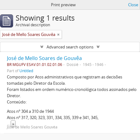
Print preview
Close
Showing 1 results
Archival description
José de Mello Soares Gouvêa
Advanced search options
José de Mello Soares de Gouvêa
BR MGUFV ESAV.01.01.02.01.06
Dossiê
1945 - 1946
Part of
Untitled
Composto por Atos administrativos que registram as decisões
tomadas pelo Diretor da Escola.
Foram listados em ordem numérico-cronológica todos assinados pelo
Diretor.
Conteúdo:
Atos nº 304 a 310 de 1944
Atos nº 317, 320, 323, 331, 334, 335, 339 e 341, 345,
...
»
José de Mello Soares Gouvêa