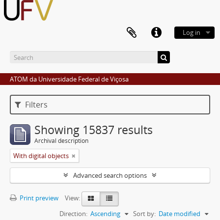
Log in
ATOM da Universidade Federal de Viçosa
Filters
Showing 15837 results
Archival description
With digital objects
Advanced search options
Print preview
View:
Direction:
Ascending
Sort by:
Date modified