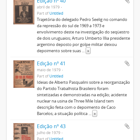
Edição nº 40
abril de 1979
Part of
Untitled
Trajetória do delegado Pedro Seelig no comando
da repressão do sul de 1969 a 1973 e
envolvimento deste na investigação do seqüestro
de dois uruguaios; Arturo Umberto Illia presidente
argentino deposto por golpe militar deixou
depoimento sobre suas
...
»
Edição nº 41
maio de 1979
Part of
Untitled
Ideias de Alberto Pasqualini sobre a reorganização
do Partido Trabalhista Brasileiro foram
sintetizadas e demonstradas na edição; acidente
nuclear na usina de Three Mile Island tem
descrição feita com o depoimento de Caco
Barcelos; a situação política
...
»
Edição nº 43
julho de 1979
Part of
Untitled