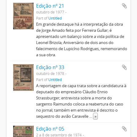
Edição nº 21
outubro de 1977
Part of
Untitled
Em grande destaque há a interpretação da obra
de Jorge Amado feita por Ferreira Gullar; é
apresentado um balanço sobre a vida política de
Leonel Brizola; Aniversário de dois anos do
falecimento de Lupicíno Rodrigues, rememorando
a sua obra.
Edição nº 33
outubro de 1978
Part of
Untitled
A reportagem de capa trata sobre a candidatura à
deputado do empresário Cláudio Ennio
Strassburger; entrevista sobre a morte do
sargento Raimundo coloca a reabertura do caso
no jornal; também em entrevista é descrito o
sequestro do avião Caravelle
...
»
Edição nº 05
2 a 8 de setembro de 1974