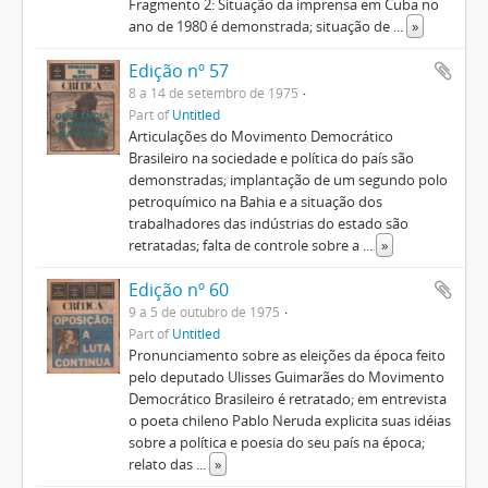
Fragmento 2: Situação da imprensa em Cuba no
ano de 1980 é demonstrada; situação de
...
»
Edição nº 57
8 a 14 de setembro de 1975
Part of
Untitled
Articulações do Movimento Democrático
Brasileiro na sociedade e política do país são
demonstradas; implantação de um segundo polo
petroquímico na Bahia e a situação dos
trabalhadores das indústrias do estado são
retratadas; falta de controle sobre a
...
»
Edição nº 60
9 a 5 de outubro de 1975
Part of
Untitled
Pronunciamento sobre as eleições da época feito
pelo deputado Ulisses Guimarães do Movimento
Democrático Brasileiro é retratado; em entrevista
o poeta chileno Pablo Neruda explicita suas idéias
sobre a política e poesia do seu país na época;
relato das
...
»