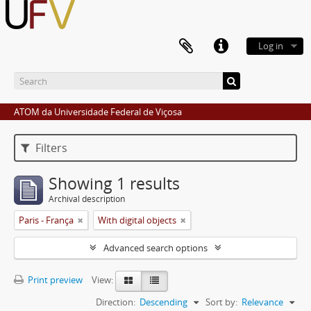
Log in
ATOM da Universidade Federal de Viçosa
Filters
Showing 1 results
Archival description
Paris - França
With digital objects
Advanced search options
Print preview
View:
Direction:
Descending
Sort by:
Relevance