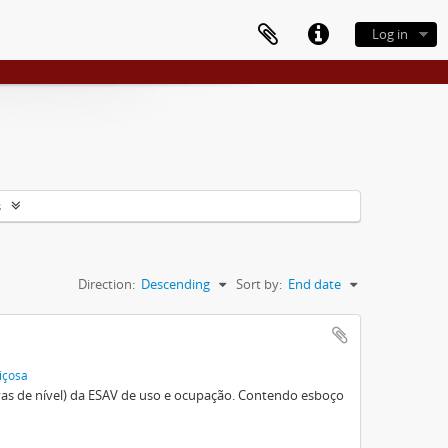
Log in
s
Direction:
Descending
Sort by:
End date
içosa
vas de nível) da ESAV de uso e ocupação. Contendo esboço