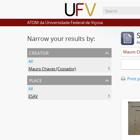
ATOM da Universidade Federal de Viçosa
Narrow your results by:
Ar
creator
Mauro Ch
All
Mauro Chaves (Copiador)
1
place
Print 
All
ESAV
1