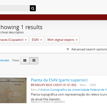
Showing 1 results
chival description
aves (Copiador)
ESAV
With digital objects
Advanced search option
preview
View:
Planta da ESAV (parte superior)
BR MGUFV MUS CAR.01.01.01.002
Item
1939
Part of
Acervo Cartográfico da Universidade Federal de V
Planta topográfica com representação do relevo (cur
da atual Vila Gianetti.
Mauro Chaves (Copiador)