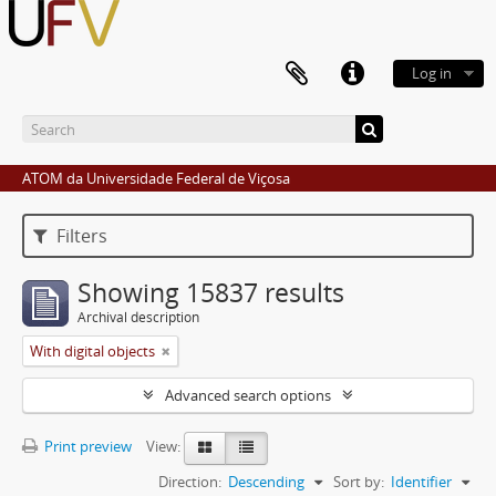
Log in
ATOM da Universidade Federal de Viçosa
Filters
Showing 15837 results
Archival description
With digital objects
Advanced search options
Print preview
View:
Direction:
Descending
Sort by:
Identifier