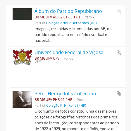
Álbum do Partido Republicano
BR MGUFV AB.02.01.03.al01
Item
Part of
Coleção Arthur Bernardes (AB)
Imagens, recebidas e acumuladas por AB, do
partido republicano no cenário estadual e
nacional.
Universidade Federal de Viçosa
BR MGUFV UFV
Fundo
UFV
Peter Henry Rolfs Collection
BR MGUFV PHR.05.PHR
Dossiê
Part of
Coleção P. H. Rolfs (PHR)
O conjunto de fotos constitui uma das maiores
coleções de fotográfias históricas dos primeiros
anos da Instituição, correspondentes ao período
de 1922 a 1929, no mandato de Rolfs, época da