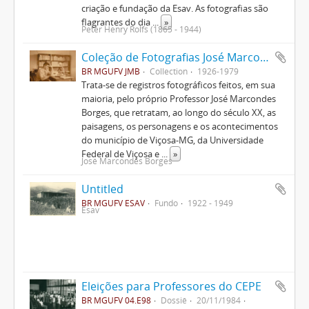
criação e fundação da Esav. As fotografias são
flagrantes do dia
...
»
Peter Henry Rolfs (1865 - 1944)
Coleção de Fotografias José Marcondes Borges
BR MGUFV JMB
Collection
1926-1979
Trata-se de registros fotográficos feitos, em sua
maioria, pelo próprio Professor José Marcondes
Borges, que retratam, ao longo do século XX, as
paisagens, os personagens e os acontecimentos
do município de Viçosa-MG, da Universidade
Federal de Viçosa e
...
»
José Marcondes Borges
Untitled
BR MGUFV ESAV
Fundo
1922 - 1949
Esav
Eleições para Professores do CEPE
BR MGUFV 04.E98
Dossiê
20/11/1984