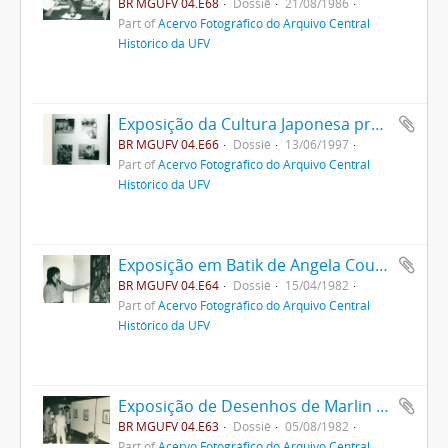
BR MGUFV 04.E68
Dossiê
21/08/1986
Part of
Acervo Fotográfico do Arquivo Central
Histórico da UFV
Exposição da Cultura Japonesa promovido pela Associação Nipo-Brasileira de Viçosa
BR MGUFV 04.E66
Dossiê
13/06/1997
Part of
Acervo Fotográfico do Arquivo Central
Histórico da UFV
Exposição em Batik de Angela Coutinho Robert
BR MGUFV 04.E64
Dossiê
15/04/1982
Part of
Acervo Fotográfico do Arquivo Central
Histórico da UFV
Exposição de Desenhos de Marlin Ann Currie
BR MGUFV 04.E63
Dossiê
05/08/1982
Part of
Acervo Fotográfico do Arquivo Central