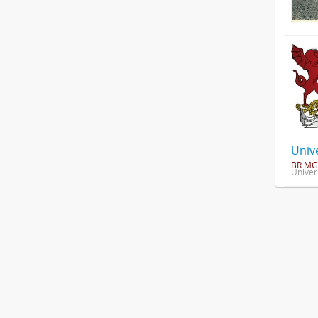
Univ
BR MG
Univer