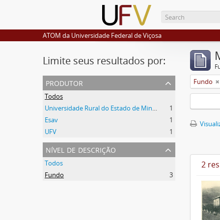
ATOM da Universidade Federal de Viçosa
Limite seus resultados por:
F
produtor
Fundo
Todos
Universidade Rural do Estado de Minas Gerais (Uremg)
1
Esav
1
Visuali
UFV
1
nível de descrição
Todos
2 re
Fundo
3