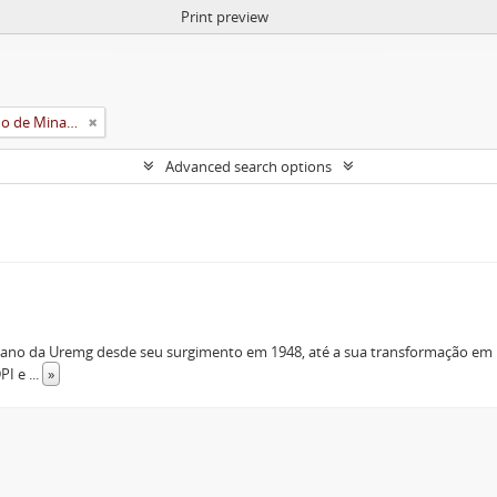
Print preview
Universidade Rural do Estado de Minas Gerais (Uremg)
Advanced search options
iano da Uremg desde seu surgimento em 1948, até a sua transformação em U
DPI e
...
»