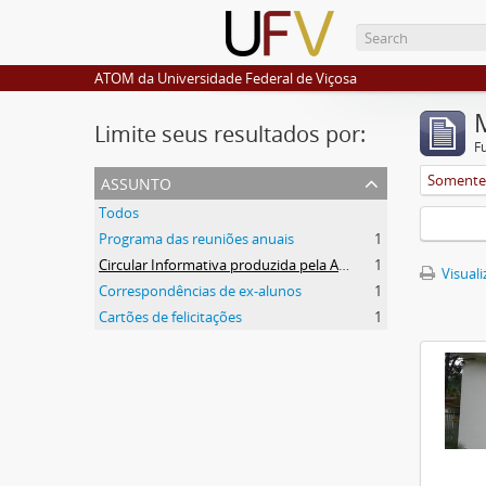
ATOM da Universidade Federal de Viçosa
Limite seus resultados por:
F
assunto
Somente 
Todos
Programa das reuniões anuais
1
Circular Informativa produzida pela AEA
1
Visuali
Correspondências de ex-alunos
1
Cartões de felicitações
1