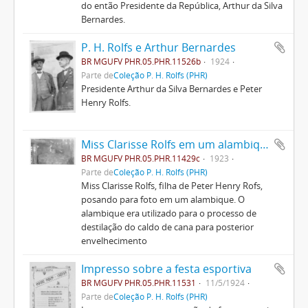
do então Presidente da República, Arthur da Silva
Bernardes.
P. H. Rolfs e Arthur Bernardes
BR MGUFV PHR.05.PHR.11526b
1924
Parte de
Coleção P. H. Rolfs (PHR)
Presidente Arthur da Silva Bernardes e Peter
Henry Rolfs.
Miss Clarisse Rolfs em um alambique
BR MGUFV PHR.05.PHR.11429c
1923
Parte de
Coleção P. H. Rolfs (PHR)
Miss Clarisse Rolfs, filha de Peter Henry Rofs,
posando para foto em um alambique. O
alambique era utilizado para o processo de
destilação do caldo de cana para posterior
envelhecimento
Impresso sobre a festa esportiva
BR MGUFV PHR.05.PHR.11531
11/5/1924
Parte de
Coleção P. H. Rolfs (PHR)