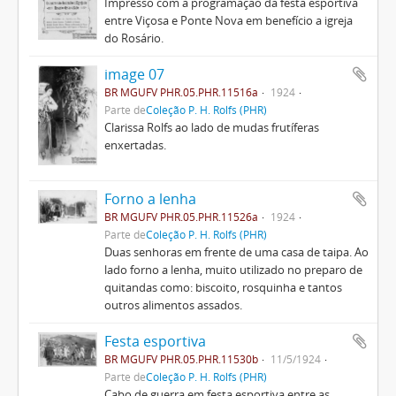
Impresso com a programação da festa esportiva
entre Viçosa e Ponte Nova em benefício a igreja
do Rosário.
image 07
BR MGUFV PHR.05.PHR.11516a
1924
Parte de
Coleção P. H. Rolfs (PHR)
Clarissa Rolfs ao lado de mudas frutíferas
enxertadas.
Forno a lenha
BR MGUFV PHR.05.PHR.11526a
1924
Parte de
Coleção P. H. Rolfs (PHR)
Duas senhoras em frente de uma casa de taipa. Ao
lado forno a lenha, muito utilizado no preparo de
quitandas como: biscoito, rosquinha e tantos
outros alimentos assados.
Festa esportiva
BR MGUFV PHR.05.PHR.11530b
11/5/1924
Parte de
Coleção P. H. Rolfs (PHR)
Cabo de guerra em festa esportiva entre as