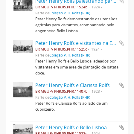
Peter Henry Rolfs palestrando para visitantes
BR MGUFV PHR.05.PHR.11524b
1924
Parte de
Coleção P. H. Rolfs (PHR)
Peter Henry Rolfs demonstrando os utensílios
agrícolas para visitantes, acompanhado pelo
engenheiro Bello Lisboa.
Peter Henry Rolfs e visitantes na ESAV
BR MGUFV PHR.05.PHR.11525c
1924
Parte de
Coleção P. H. Rolfs (PHR)
Peter Henry Rolfs e Bello Lisboa ladeados por
visitantes em uma área de plantação de batata
doce.
Peter Henry Rolfs e Clarissa Rolfs
BR MGUFV PHR.05.PHR.11407b
1923
Parte de
Coleção P. H. Rolfs (PHR)
Peter Rolfs e Clarissa Rolfs ao lado de um
cupinzeiro.
Peter Henry Rolfs e Bello Lisboa
BR MGUFV PHR.05.PHR.11527e
1924