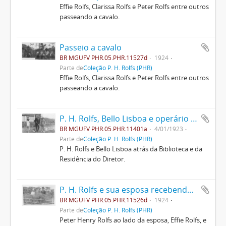
Effie Rolfs, Clarissa Rolfs e Peter Rolfs entre outros
passeando a cavalo.
Passeio a cavalo
BR MGUFV PHR.05.PHR.11527d
1924
Parte de
Coleção P. H. Rolfs (PHR)
Effie Rolfs, Clarissa Rolfs e Peter Rolfs entre outros
passeando a cavalo.
P. H. Rolfs, Bello Lisboa e operário da ESAV
BR MGUFV PHR.05.PHR.11401a
4/01/1923
Parte de
Coleção P. H. Rolfs (PHR)
P. H. Rolfs e Bello Lisboa atrás da Biblioteca e da
Residência do Diretor.
P. H. Rolfs e sua esposa recebendo Arthur Bernardes
BR MGUFV PHR.05.PHR.11526d
1924
Parte de
Coleção P. H. Rolfs (PHR)
Peter Henry Rolfs ao lado da esposa, Effie Rolfs, e