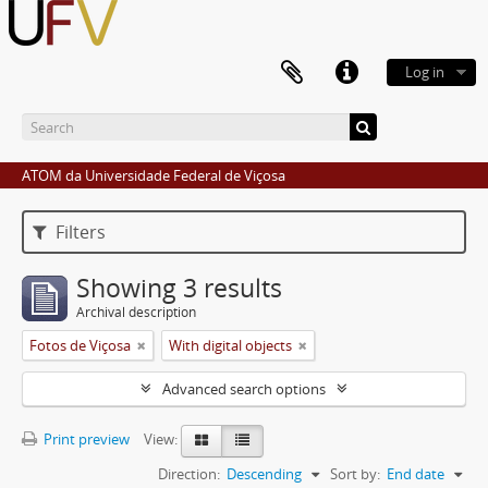
Log in
ATOM da Universidade Federal de Viçosa
Filters
Showing 3 results
Archival description
Fotos de Viçosa
With digital objects
Advanced search options
Print preview
View:
Direction:
Descending
Sort by:
End date