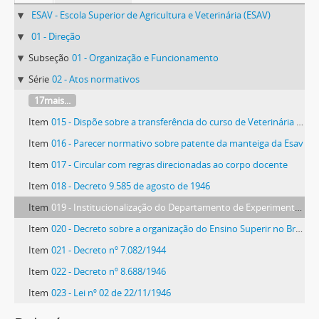
ESAV - Escola Superior de Agricultura e Veterinária (ESAV)
01 - Direção
Subseção
01 - Organização e Funcionamento
Série
02 - Atos normativos
17mais...
Item
015 - Dispõe sobre a transferência do curso de Veterinária para Belo Horizonte
Item
016 - Parecer normativo sobre patente da manteiga da Esav
Item
017 - Circular com regras direcionadas ao corpo docente
Item
018 - Decreto 9.585 de agosto de 1946
Item
019 - Institucionalização do Departamento de Experimentação, Genética e Biometria
Item
020 - Decreto sobre a organização do Ensino Superir no Brasil
Item
021 - Decreto nº 7.082/1944
Item
022 - Decreto nº 8.688/1946
Item
023 - Lei nº 02 de 22/11/1946