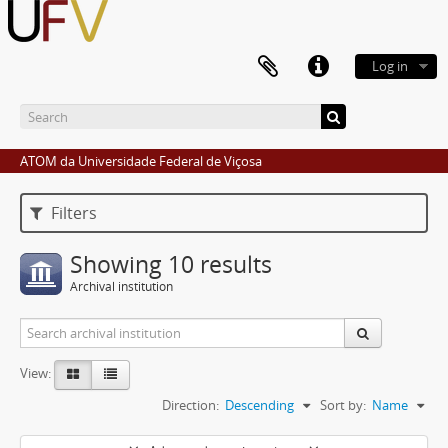
Log in
ATOM da Universidade Federal de Viçosa
Filters
Showing 10 results
Archival institution
View:
Direction:
Descending
Sort by:
Name