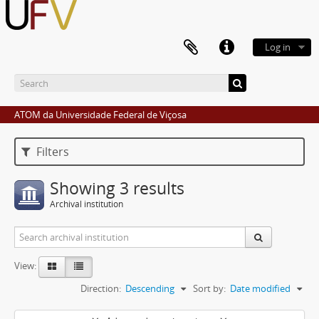
Log in
ATOM da Universidade Federal de Viçosa
Filters
Showing 3 results
Archival institution
View:
Direction:
Descending
Sort by:
Date modified