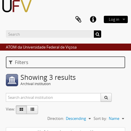
Log in
ATOM da Universidade Federal de Viçosa
Filters
Showing 3 results
Archival institution
View:
Direction:
Descending
Sort by:
Name