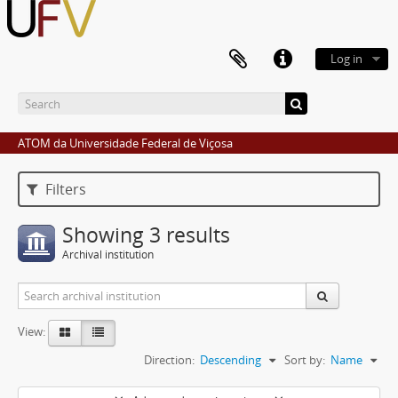
Log in
ATOM da Universidade Federal de Viçosa
Filters
Showing 3 results
Archival institution
View:
Direction:
Descending
Sort by:
Name