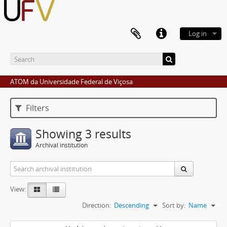
Log in
ATOM da Universidade Federal de Viçosa
Filters
Showing 3 results
Archival institution
View:
Direction:
Descending
Sort by:
Name