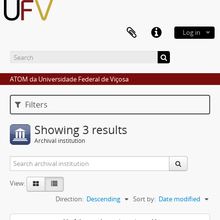
Log in
ATOM da Universidade Federal de Viçosa
Filters
Showing 3 results
Archival institution
View:
Direction:
Descending
Sort by:
Date modified