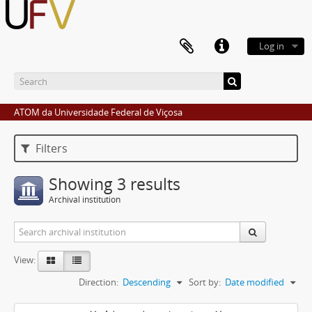
Log in
ATOM da Universidade Federal de Viçosa
Filters
Showing 3 results
Archival institution
View:
Direction:
Descending
Sort by:
Date modified