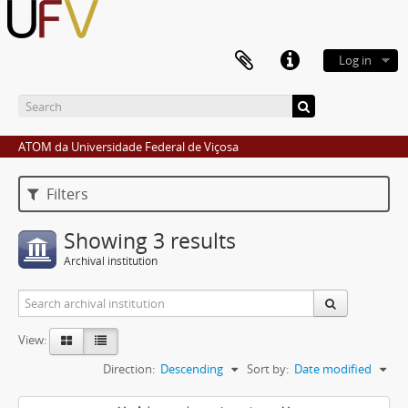
Log in
ATOM da Universidade Federal de Viçosa
Filters
Showing 3 results
Archival institution
View:
Direction:
Descending
Sort by:
Date modified