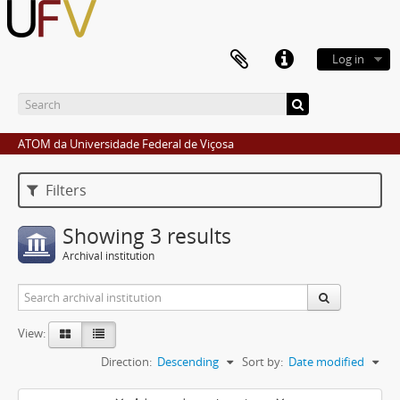
Log in
ATOM da Universidade Federal de Viçosa
Filters
Showing 3 results
Archival institution
View:
Direction:
Descending
Sort by:
Date modified