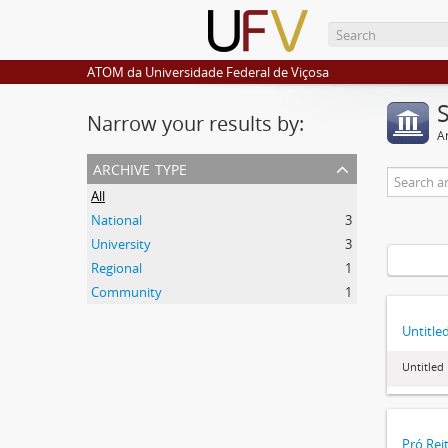
ATOM da Universidade Federal de Viçosa
Narrow your results by:
Ar
archive type
All
National
3
University
3
Regional
1
Community
1
Untitle
Untitled
Pró Rei