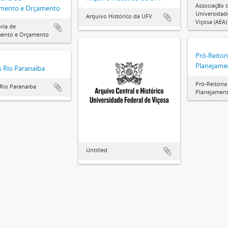
Associação 
amento e Orçamento
Universidad
Arquivo Histórico da UFV
Viçosa (AEA)
oria de
mento e Orçamento
Pró-Reitor
Planejame
 Rio Paranaíba
Pró-Reitoria
Rio Paranaíba
Planejamen
Untitled