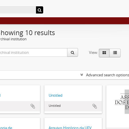
Showing 10 results
chival institution
View:
Advanced search option
d
Untitled
Untitled
toria de
Arquivo Histórico da UFV