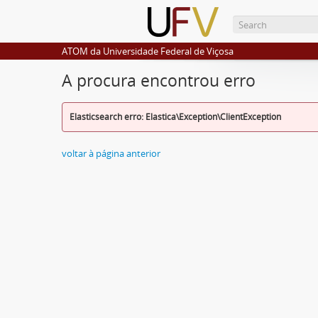
ATOM da Universidade Federal de Viçosa
A procura encontrou erro
Elasticsearch erro: Elastica\Exception\ClientException
voltar à página anterior